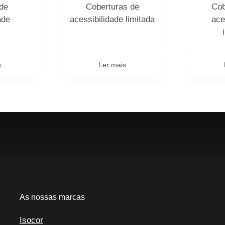
de
Coberturas de
Cob
ade
acessibilidade limitada
ace
s
Ler mais
As nossas marcas
Isocor